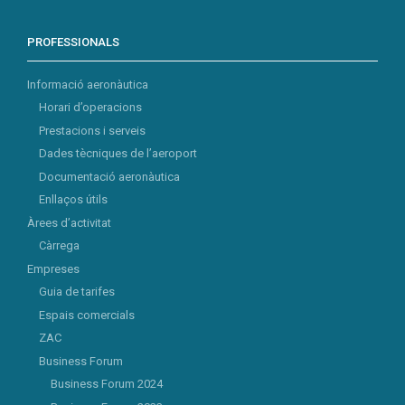
PROFESSIONALS
Informació aeronàutica
Horari d’operacions
Prestacions i serveis
Dades tècniques de l’aeroport
Documentació aeronàutica
Enllaços útils
Àrees d’activitat
Càrrega
Empreses
Guia de tarifes
Espais comercials
ZAC
Business Forum
Business Forum 2024