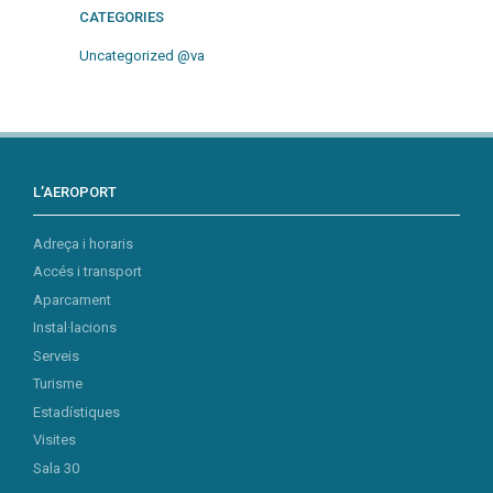
CATEGORIES
Uncategorized @va
L’AEROPORT
Adreça i horaris
Accés i transport
Aparcament
Instal·lacions
Serveis
Turisme
Estadístiques
Visites
Sala 30