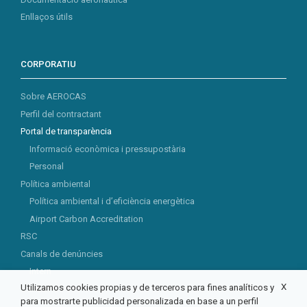
Enllaços útils
CORPORATIU
Sobre AEROCAS
Perfil del contractant
Portal de transparència
Informació econòmica i pressupostària
Personal
Política ambiental
Política ambiental i d’eficiència energètica
Airport Carbon Accreditation
RSC
Canals de denúncies
Intern
X
Utilizamos cookies propias y de terceros para fines analíticos y
Extern
para mostrarte publicidad personalizada en base a un perfil