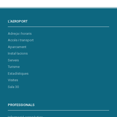
L’AEROPORT
Adreça i horaris
Accés i transport
Aparcament
Instal·lacions
Serveis
Turisme
Estadístiques
Visites
Sala 30
PROFESSIONALS