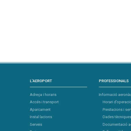
L’AEROPORT
PROFESSIONALS
Adreça i horaris
Informació aeronàu
Accés i transport
Horari d’operaci
Aparcament
Prestacions i ser
Instal·lacions
Dades tècniques 
Serveis
Documentació a