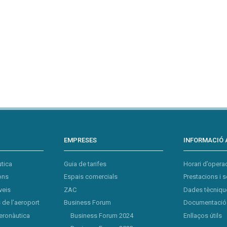
EMPRESES
INFORMACIÓ 
tica
Guia de tarifes
Horari d’opera
ons
Espais comercials
Prestacions i s
veis
ZAC
Dades tècnique
de l’aeroport
Business Forum
Documentació 
eronàutica
Business Forum 2024
Enllaços útils