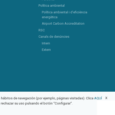
Política ambiental
Política ambiental i d’eficiència
energètica
Airport Carbon Accreditation
RSC
Canals de denúncies
Intern
Extern
X
us hábitos de navegación (por ejemplo, páginas visitadas). Clica
AQUÍ
o rechazar su uso pulsando el botón “Configurar”.