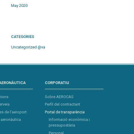
May 2020
CATEGORIES
Uncategorized @va
AERONÀUTICA
CORPORATIU
cions
Sobre AEROCAS
erveis
Perfil del contractant
s de l’aeroport
Portal de transparència
aeronàutica
Informació econòmica i
pressupostària
Personal