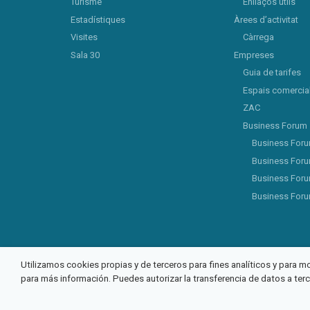
Turisme
Enllaços útils
Estadístiques
Àrees d’activitat
Visites
Càrrega
Sala 30
Empreses
Guia de tarifes
Espais comercia
ZAC
Business Forum
Business For
Business For
Business For
Business For
Utilizamos cookies propias y de terceros para fines analíticos y para m
para más información. Puedes autorizar la transferencia de datos a ter