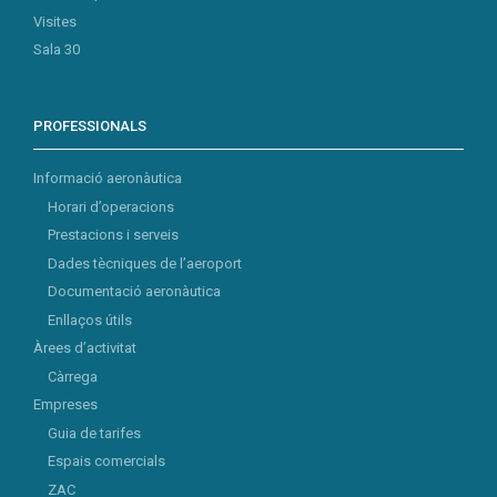
Visites
Sala 30
PROFESSIONALS
Informació aeronàutica
Horari d’operacions
Prestacions i serveis
Dades tècniques de l’aeroport
Documentació aeronàutica
Enllaços útils
Àrees d’activitat
Càrrega
Empreses
Guia de tarifes
Espais comercials
ZAC