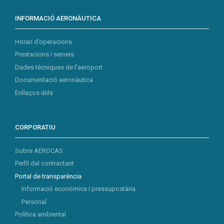
INFORMACIÓ AERONÀUTICA
Horari d’operacions
Prestacions i serveis
Dades tècniques de l’aeroport
Documentació aeronàutica
Enllaços útils
CORPORATIU
Sobre AEROCAS
Perfil del contractant
Portal de transparència
Informació econòmica i pressupostària
Personal
Política ambiental