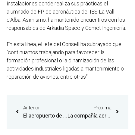
instalaciones donde realiza sus prácticas el
alumnado de FP de aeronáutica del IES La Vall
d’Alba. Asimismo, ha mantenido encuentros con los
responsables de Arkadia Space y Comet Ingeniería.
En esta línea, el jefe del Consell ha subrayado que
“continuamos trabajando para favorecer la
formación profesional o la dinamización de las
actividades industriales ligadas a mantenimiento o
reparación de aviones, entre otras”.
Anterior
Próxima
El aeropuerto de Castellón busca reforzar la conectividad aérea en la feria Connect Aviation
La compañía aeronáutica eCube construye en el aeropuerto de Castellón un hangar de 2.400 m2 para procesar y almacenar piezas de aviones