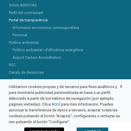
Sobre AEROCAS
Perfil del contractant
Portal de transparència
Informació econòmica i pressupostària
Personal
Política ambiental
Política ambiental i d’eficiència energètica
Airport Carbon Accreditation
RSC
Canals de denúncies
Intern
X
Utilizamos cookies propias y de terceros para fines analíticos y
Extern
para mostrarte publicidad personalizada en base a un perfil
elaborado a partir de tus hábitos de navegación (por ejemplo,
páginas visitadas). Clica
AQUÍ
para más información. Puedes
autorizar la transferencia de datos a terceros, aceptar todas las
cookies pulsando el botón “Aceptar”, configurarlas o rechazar su
uso pulsando el botón “Configurar”.
© 2026 Aeropuerto de Castellón