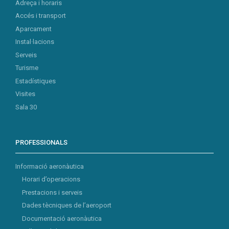
Adreça i horaris
Accés i transport
Aparcament
Instal·lacions
Serveis
Turisme
Estadístiques
Visites
Sala 30
PROFESSIONALS
Informació aeronàutica
Horari d’operacions
Prestacions i serveis
Dades tècniques de l’aeroport
Documentació aeronàutica