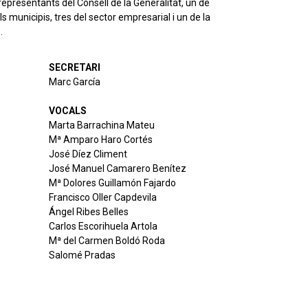
representants del Consell de la Generalitat, un de
ls municipis, tres del sector empresarial i un de la
.
SECRETARI
Marc García
VOCALS
Marta Barrachina Mateu
Mª Amparo Haro Cortés
José Díez Climent
José Manuel Camarero Benítez
Mª Dolores Guillamón Fajardo
Francisco Oller Capdevila
Ángel Ribes Belles
Carlos Escorihuela Artola
Mª del Carmen Boldó Roda
Salomé Pradas