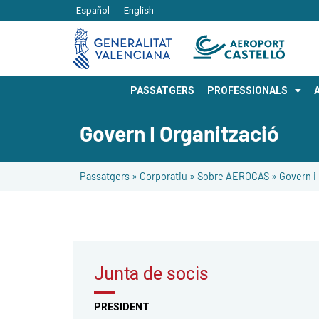
Español
English
PASSATGERS
PROFESSIONALS
Govern I Organització
Passatgers
»
Corporatiu
»
Sobre AEROCAS
»
Govern i
Junta de socis
PRESIDENT