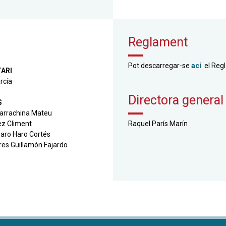
Reglament
Pot descarregar-se
ací
el Regl
ARI
rcía
Directora general
S
arrachina Mateu
ez Climent
Raquel París Marín
ro Haro Cortés
res Guillamón Fajardo