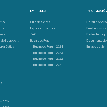
EMPRESES
INFORMACIÓ 
tica
Guia de tarifes
Horari d’opera
ons
Espais comercials
Prestacions i s
veis
ZAC
Dades tècnique
de l’aeroport
Business Forum
Documentació 
eronàutica
Business Forum 2024
Enllaços útils
Business Forum 2023
Business Forum 2022
Business Forum 2021
ls
um 2024