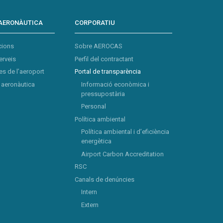
AERONÀUTICA
CORPORATIU
cions
Sobre AEROCAS
erveis
Perfil del contractant
s de l’aeroport
Portal de transparència
aeronàutica
Informació econòmica i
pressupostària
Personal
Política ambiental
Política ambiental i d’eficiència
energètica
Airport Carbon Accreditation
RSC
Canals de denúncies
Intern
Extern