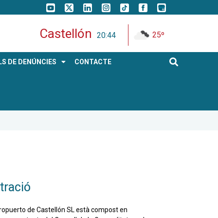
Castellón
25º
20:44
S DE DENÚNCIES
CONTACTE
tració
eropuerto de Castellón SL està compost en