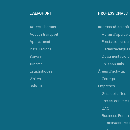
L’AEROPORT
PROFESSIONALS
Adreça i horaris
Informació aeronàu
Accés i transport
Horari d’operaci
Aparcament
Prestacions i ser
Instal·lacions
Dades tècniques 
Serveis
Documentació a
Turisme
Enllaços útils
Estadístiques
Àrees d’activitat
Visites
Càrrega
Sala 30
Empreses
Guia de tarifes
Espais comercia
ZAC
Business Forum
Business For