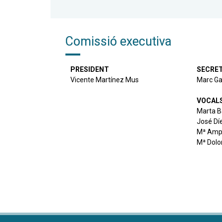
Comissió executiva
PRESIDENT
SECRET
Vicente Martínez Mus
Marc Ga
VOCAL
Marta B
José Dí
Mª Ampa
Mª Dolo