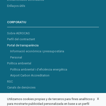
Enllaços útils
CORPORATIU
Sobre AEROCAS
Perfil del contractant
Portal de transparència
Informació econòmica i pressupostària
Personal
Política ambiental
Política ambiental i d’eficiència energètica
Airport Carbon Accreditation
RSC
Canals de denúncies
Intern
X
Utilizamos cookies propias y de terceros para fines analíticos y
Extern
para mostrarte publicidad personalizada en base a un perfil