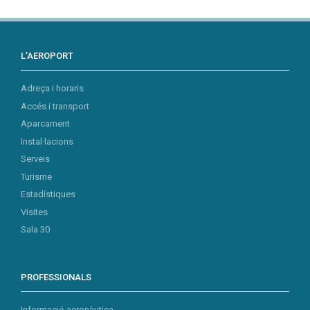
L’AEROPORT
Adreça i horaris
Accés i transport
Aparcament
Instal·lacions
Serveis
Turisme
Estadístiques
Visites
Sala 30
PROFESSIONALS
Informació aeronàutica