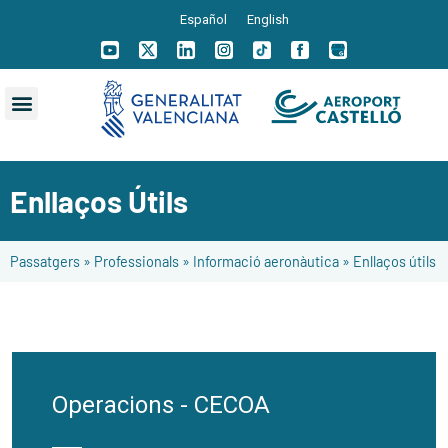
Español
English
Enllaços Útils
Passatgers
»
Professionals
»
Informació aeronàutica
»
Enllaços útils
Operacions - CECOA