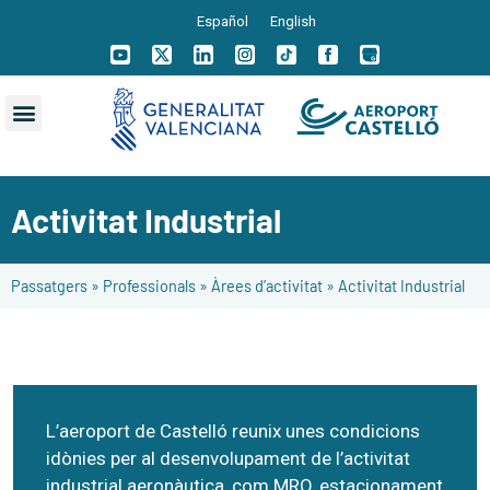
Español
English
Activitat Industrial
Passatgers
»
Professionals
»
Àrees d’activitat
»
Activitat Industrial
L’aeroport de Castelló reunix unes condicions
idònies per al desenvolupament de l’activitat
industrial aeronàutica, com MRO, estacionament