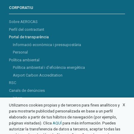
CORPORATIU
Sobre AEROCAS
Perfil del contractant
Portal de transparència
Informació econòmica i pressupostària
Personal
Política ambiental
Política ambiental i d’eficiència energètica
Airport Carbon Accreditation
RSC
Canals de denúncies
Intern
X
Utilizamos cookies propias y de terceros para fines analíticos y
Extern
para mostrarte publicidad personalizada en base a un perfil
elaborado a partir de tus hábitos de navegación (por ejemplo,
páginas visitadas). Clica
AQUÍ
para más información. Puedes
autorizar la transferencia de datos a terceros, aceptar todas las