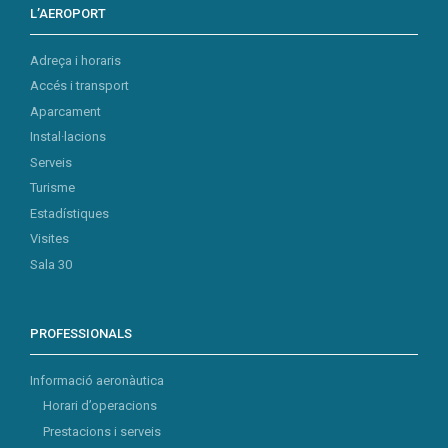
L’AEROPORT
Adreça i horaris
Accés i transport
Aparcament
Instal·lacions
Serveis
Turisme
Estadístiques
Visites
Sala 30
PROFESSIONALS
Informació aeronàutica
Horari d’operacions
Prestacions i serveis