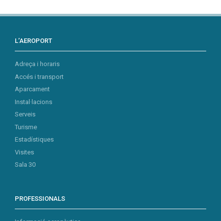
L’AEROPORT
Adreça i horaris
Accés i transport
Aparcament
Instal·lacions
Serveis
Turisme
Estadístiques
Visites
Sala 30
PROFESSIONALS