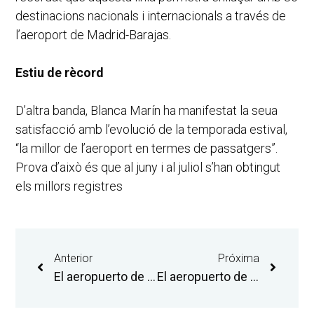
destinacions nacionals i internacionals a través de
l’aeroport de Madrid-Barajas.
Estiu de rècord
D’altra banda, Blanca Marín ha manifestat la seua
satisfacció amb l’evolució de la temporada estival,
“la millor de l’aeroport en termes de passatgers”.
Prova d’això és que al juny i al juliol s’han obtingut
els millors registres
Anterior
Próxima
El aeropuerto de Castellón registra un nuevo récord mensual con 22.534 personas pasajeras en julio
El aeropuerto de Castellón confirma su mejor campaña estival con un nuevo récord mensual de personas pasajeras en agosto