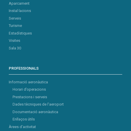
Aparcament
Instal·lacions
Serveis
Turisme
Estadístiques
Visites
Sala 30
PROFESSIONALS
Informació aeronàutica
Horari d’operacions
Prestacions i serveis
Dades tècniques de l’aeroport
Documentació aeronàutica
Enllaços útils
Àrees d’activitat