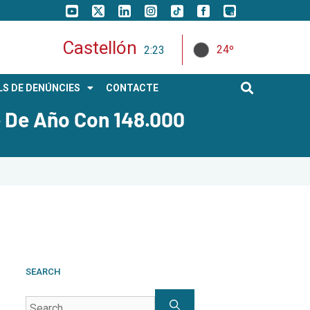
Castellón
24º
2:23
S DE DENÚNCIES
CONTACTE
e De Año Con 148.000
SEARCH