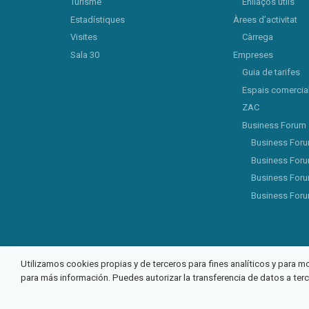
Turisme
Enllaços útils
Estadístiques
Àrees d’activitat
Visites
Càrrega
Sala 30
Empreses
Guia de tarifes
Espais comercia
ZAC
Business Forum
Business For
Business For
Business For
Business For
Utilizamos cookies propias y de terceros para fines analíticos y para m
para más información. Puedes autorizar la transferencia de datos a ter