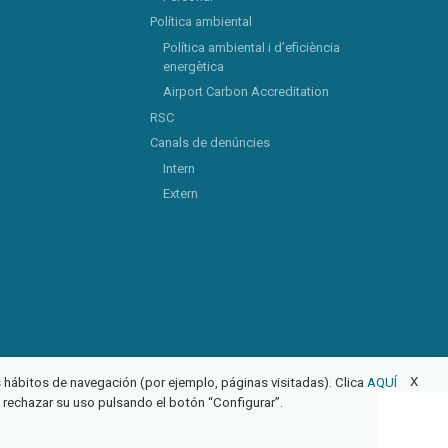
Política ambiental
Política ambiental i d’eficiència
energètica
Airport Carbon Accreditation
RSC
Canals de denúncies
Intern
Extern
X
us hábitos de navegación (por ejemplo, páginas visitadas). Clica
AQUÍ
o rechazar su uso pulsando el botón “Configurar”.