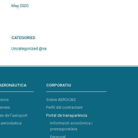
May 2020
CATEGORIES
Uncategorized @va
AERONÀUTICA
CORPORATIU
cions
Sobre AEROCAS
erveis
Perfil del contractant
s de l’aeroport
Portal de transparència
aeronàutica
Informació econòmica i
pressupostària
Personal