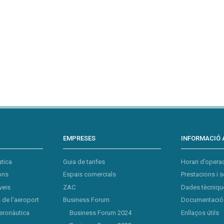
EMPRESES
INFORMACIÓ 
tica
Guia de tarifes
Horari d’opera
ons
Espais comercials
Prestacions i s
veis
ZAC
Dades tècnique
de l’aeroport
Business Forum
Documentació 
eronàutica
Business Forum 2024
Enllaços útils