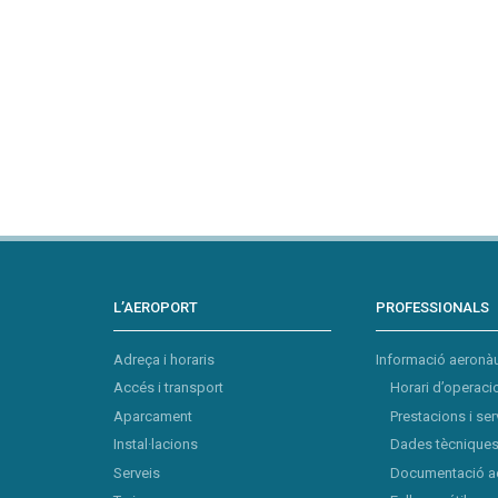
L’AEROPORT
PROFESSIONALS
Adreça i horaris
Informació aeronàu
Accés i transport
Horari d’operaci
Aparcament
Prestacions i ser
Instal·lacions
Dades tècniques 
Serveis
Documentació a