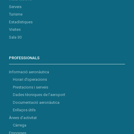
Serveis
Turisme
Estadístiques
Visites
Sala 30
PROFESSIONALS
Informació aeronàutica
Horari d’operacions
Prestacions i serveis
Dades tècniques de l’aeroport
Documentació aeronàutica
Enllaços útils
Àrees d’activitat
Càrrega
Empreses