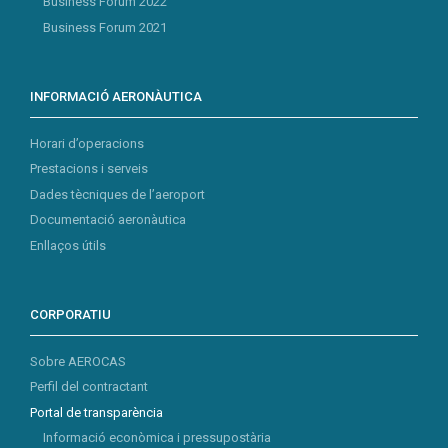
Business Forum 2022
Business Forum 2021
INFORMACIÓ AERONÀUTICA
Horari d’operacions
Prestacions i serveis
Dades tècniques de l’aeroport
Documentació aeronàutica
Enllaços útils
CORPORATIU
Sobre AEROCAS
Perfil del contractant
Portal de transparència
Informació econòmica i pressupostària