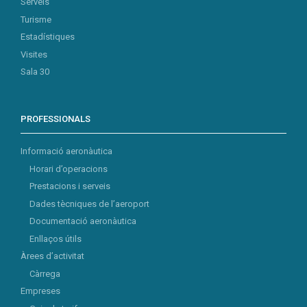
Serveis
Turisme
Estadístiques
Visites
Sala 30
PROFESSIONALS
Informació aeronàutica
Horari d’operacions
Prestacions i serveis
Dades tècniques de l’aeroport
Documentació aeronàutica
Enllaços útils
Àrees d’activitat
Càrrega
Empreses