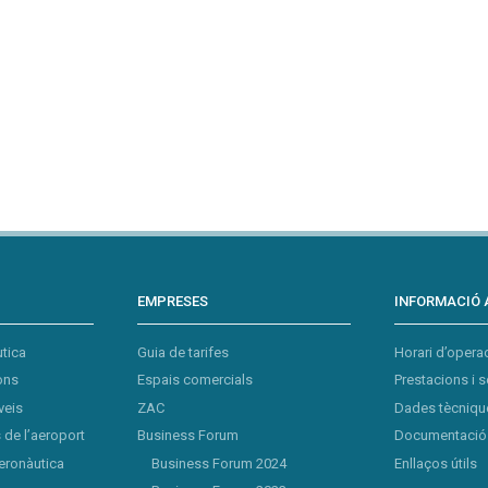
EMPRESES
INFORMACIÓ 
tica
Guia de tarifes
Horari d’opera
ons
Espais comercials
Prestacions i s
veis
ZAC
Dades tècnique
de l’aeroport
Business Forum
Documentació 
eronàutica
Business Forum 2024
Enllaços útils