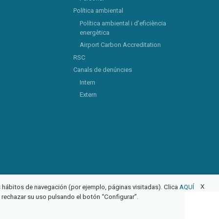
Política ambiental
Política ambiental i d’eficiència
energètica
Airport Carbon Accreditation
RSC
Canals de denúncies
Intern
Extern
X
us hábitos de navegación (por ejemplo, páginas visitadas). Clica
AQUÍ
o rechazar su uso pulsando el botón “Configurar”.