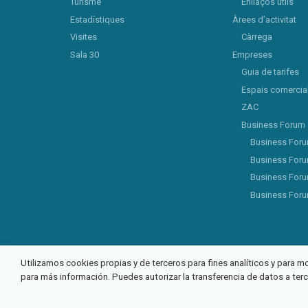
Turisme
Enllaços útils
Estadístiques
Àrees d’activitat
Visites
Càrrega
Sala 30
Empreses
Guia de tarifes
Espais comercia
ZAC
Business Forum
Business For
Business For
Business For
Business For
Utilizamos cookies propias y de terceros para fines analíticos y para m
para más información. Puedes autorizar la transferencia de datos a ter