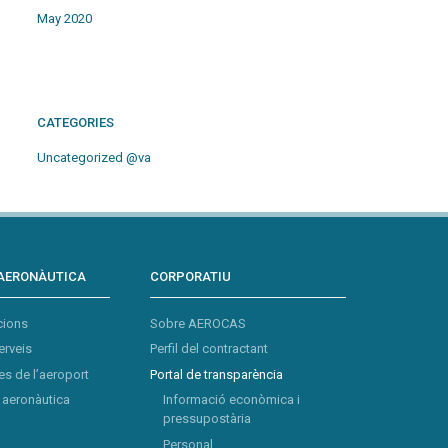
May 2020
CATEGORIES
Uncategorized @va
AERONÀUTICA
CORPORATIU
cions
Sobre AEROCAS
erveis
Perfil del contractant
s de l’aeroport
Portal de transparència
aeronàutica
Informació econòmica i
pressupostària
Personal