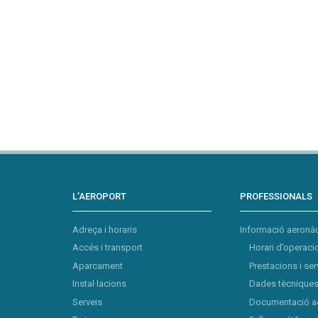
L’AEROPORT
PROFESSIONALS
Adreça i horaris
Informació aeronàu
Accés i transport
Horari d’operaci
Aparcament
Prestacions i ser
Instal·lacions
Dades tècniques 
Serveis
Documentació a