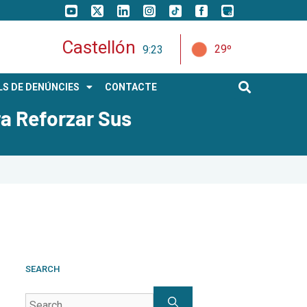
Castellón
29º
9:24
S DE DENÚNCIES
CONTACTE
ra Reforzar Sus
SEARCH