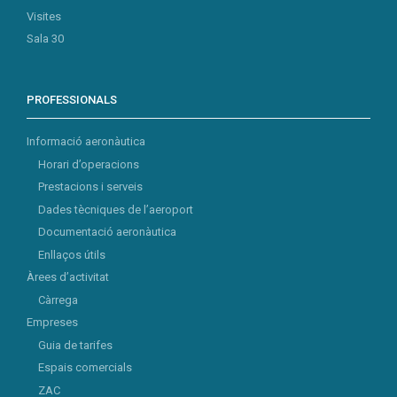
Visites
Sala 30
PROFESSIONALS
Informació aeronàutica
Horari d’operacions
Prestacions i serveis
Dades tècniques de l’aeroport
Documentació aeronàutica
Enllaços útils
Àrees d’activitat
Càrrega
Empreses
Guia de tarifes
Espais comercials
ZAC