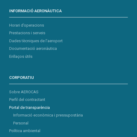
INFORMACIÓ AERONÀUTICA
Horari d’operacions
Prestacions i serveis
Dades tècniques de l’aeroport
Documentació aeronàutica
Enllaços útils
CORPORATIU
Sobre AEROCAS
Perfil del contractant
Portal de transparència
Informació econòmica i pressupostària
Personal
Política ambiental