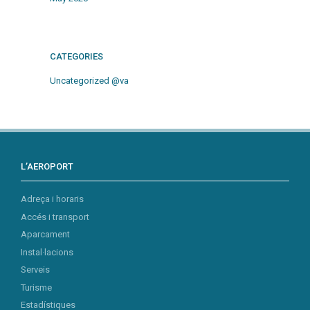
CATEGORIES
Uncategorized @va
L’AEROPORT
Adreça i horaris
Accés i transport
Aparcament
Instal·lacions
Serveis
Turisme
Estadístiques