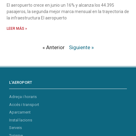
El aeropuerto crece en junio un 16% y alcanza los 44.395
pasajeros, la segunda mejor marca mensual en la trayectoria de
la infraestructura El aeropuerto
LEER MÁS »
« Anterior
Siguiente »
L’AEROPORT
Adreça i horaris
Accés i transport
Aparcament
Instal·lacions
Serveis
Turisme