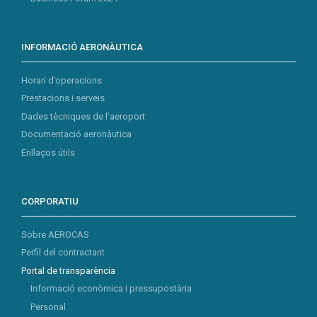
INFORMACIÓ AERONÀUTICA
Horari d’operacions
Prestacions i serveis
Dades tècniques de l’aeroport
Documentació aeronàutica
Enllaços útils
CORPORATIU
Sobre AEROCAS
Perfil del contractant
Portal de transparència
Informació econòmica i pressupostària
Personal