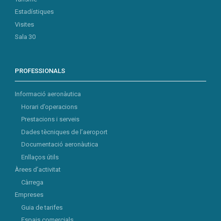
Estadístiques
Visites
Sala 30
PROFESSIONALS
Informació aeronàutica
Horari d’operacions
Prestacions i serveis
Dades tècniques de l’aeroport
Documentació aeronàutica
Enllaços útils
Àrees d’activitat
Càrrega
Empreses
Guia de tarifes
Espais comercials