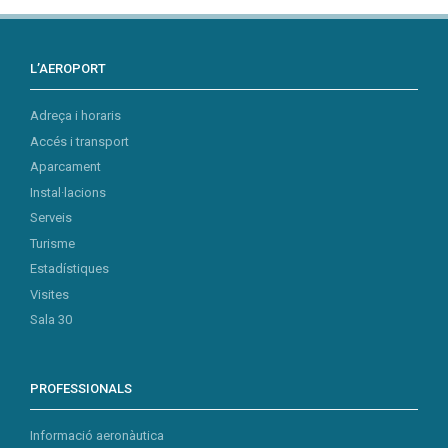
L’AEROPORT
Adreça i horaris
Accés i transport
Aparcament
Instal·lacions
Serveis
Turisme
Estadístiques
Visites
Sala 30
PROFESSIONALS
Informació aeronàutica