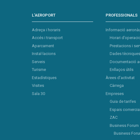
L’AEROPORT
PROFESSIONALS
Adreça i horaris
Informació aeronàu
Accés i transport
Horari d’operaci
Aparcament
Prestacions i ser
Instal·lacions
Dades tècniques 
Serveis
Documentació a
Turisme
Enllaços útils
Estadístiques
Àrees d’activitat
Visites
Càrrega
Sala 30
Empreses
Guia de tarifes
Espais comercia
ZAC
Business Forum
Business For