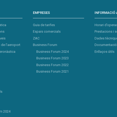
EMPRESES
INFORMACIÓ 
tica
Guia de tarifes
Horari d’opera
ons
Espais comercials
Prestacions i s
veis
ZAC
Dades tècnique
de l’aeroport
Business Forum
Documentació 
eronàutica
Business Forum 2024
Enllaços útils
Business Forum 2023
Business Forum 2022
Business Forum 2021
ls
um 2024