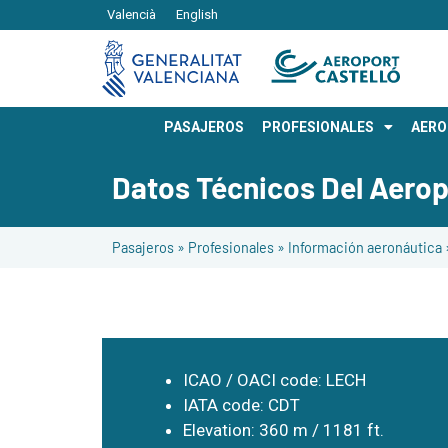
Valencià
English
PASAJEROS
PROFESIONALES
AER
Datos Técnicos Del Aero
Pasajeros
»
Profesionales
»
Información aeronáutica
ICAO / OACI code: LECH
IATA code: CDT
Elevation: 360 m / 1181 ft.