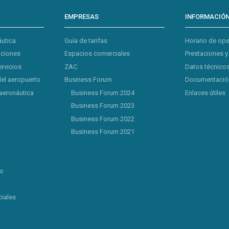
EMPRESAS
INFORMACIÓ
áutica
Guía de tarifas
Horario de op
aciones
Espacios comerciales
Prestaciones y
ervicios
ZAC
Datos técnicos
del aeropuerto
Business Forum
Documentación
aeronáutica
Business Forum 2024
Enlaces útiles
Business Forum 2023
Business Forum 2022
Business Forum 2021
lo
iales