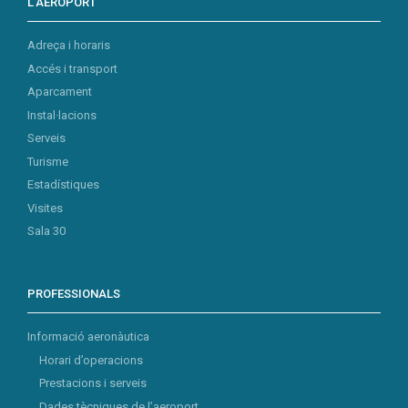
L’AEROPORT
Adreça i horaris
Accés i transport
Aparcament
Instal·lacions
Serveis
Turisme
Estadístiques
Visites
Sala 30
PROFESSIONALS
Informació aeronàutica
Horari d’operacions
Prestacions i serveis
Dades tècniques de l’aeroport