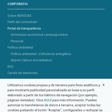
CORPORATIU
Sobre AEROCAS
Perfil del contractant
Portal de transparència
Informació econòmica i pressupostària
Personal
Política ambiental
Política ambiental i d’eficiència energètica
Airport Carbon Accreditation
RSC
Canals de denúncies
Intern
X
Utilizamos cookies propias y de terceros para fines analíticos y
Extern
para mostrarte publicidad personalizada en base a un perfil
elaborado a partir de tus hábitos de navegación (por ejemplo,
páginas visitadas). Clica
AQUÍ
para más información. Puedes
autorizar la transferencia de datos a terceros, aceptar todas las
cookies pulsando el botón “Aceptar”, configurarlas o rechazar su