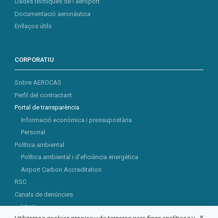
Dades tècniques de l’aeroport
Documentació aeronàutica
Enllaços útils
CORPORATIU
Sobre AEROCAS
Perfil del contractant
Portal de transparència
Informació econòmica i pressupostària
Personal
Política ambiental
Política ambiental i d’eficiència energètica
Airport Carbon Accreditation
RSC
Canals de denúncies
Intern
X