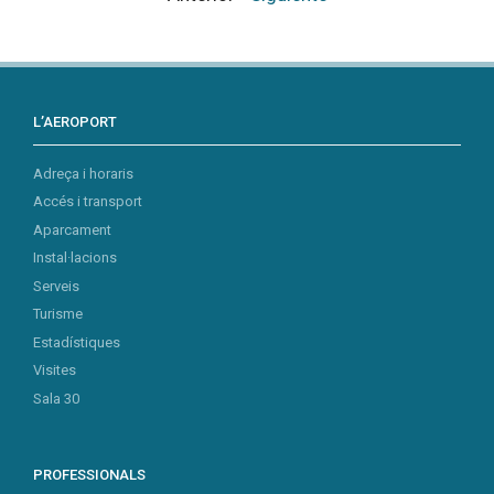
L’AEROPORT
Adreça i horaris
Accés i transport
Aparcament
Instal·lacions
Serveis
Turisme
Estadístiques
Visites
Sala 30
PROFESSIONALS