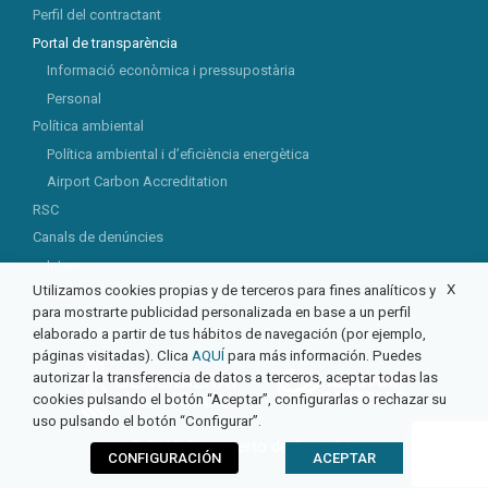
Perfil del contractant
Portal de transparència
Informació econòmica i pressupostària
Personal
Política ambiental
Política ambiental i d’eficiència energètica
Airport Carbon Accreditation
RSC
Canals de denúncies
Intern
X
Utilizamos cookies propias y de terceros para fines analíticos y
Extern
para mostrarte publicidad personalizada en base a un perfil
elaborado a partir de tus hábitos de navegación (por ejemplo,
páginas visitadas). Clica
AQUÍ
para más información. Puedes
autorizar la transferencia de datos a terceros, aceptar todas las
cookies pulsando el botón “Aceptar”, configurarlas o rechazar su
uso pulsando el botón “Configurar”.
© 2026 Aeropuerto de Castellón
CONFIGURACIÓN
ACEPTAR