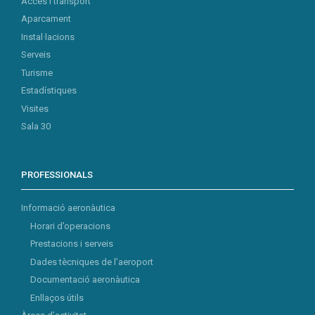
Accés i transport
Aparcament
Instal·lacions
Serveis
Turisme
Estadístiques
Visites
Sala 30
PROFESSIONALS
Informació aeronàutica
Horari d’operacions
Prestacions i serveis
Dades tècniques de l’aeroport
Documentació aeronàutica
Enllaços útils