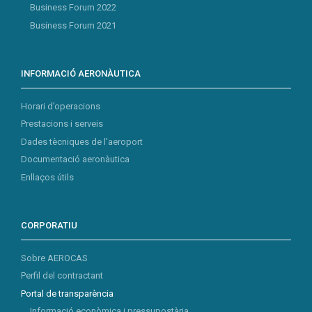
Business Forum 2022
Business Forum 2021
INFORMACIÓ AERONÀUTICA
Horari d’operacions
Prestacions i serveis
Dades tècniques de l’aeroport
Documentació aeronàutica
Enllaços útils
CORPORATIU
Sobre AEROCAS
Perfil del contractant
Portal de transparència
Informació econòmica i pressupostària