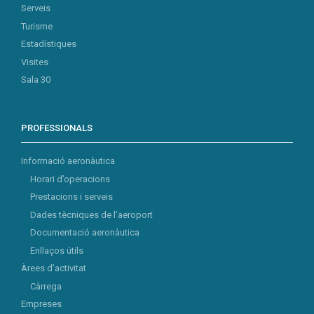
Serveis
Turisme
Estadístiques
Visites
Sala 30
PROFESSIONALS
Informació aeronàutica
Horari d’operacions
Prestacions i serveis
Dades tècniques de l’aeroport
Documentació aeronàutica
Enllaços útils
Àrees d’activitat
Càrrega
Empreses