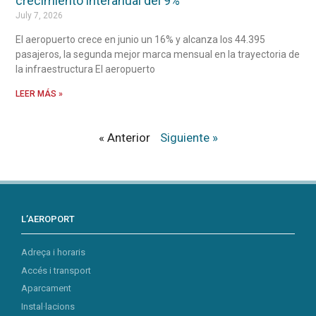
crecimiento interanual del 9%
July 7, 2026
El aeropuerto crece en junio un 16% y alcanza los 44.395
pasajeros, la segunda mejor marca mensual en la trayectoria de
la infraestructura El aeropuerto
LEER MÁS »
« Anterior
Siguiente »
L’AEROPORT
Adreça i horaris
Accés i transport
Aparcament
Instal·lacions