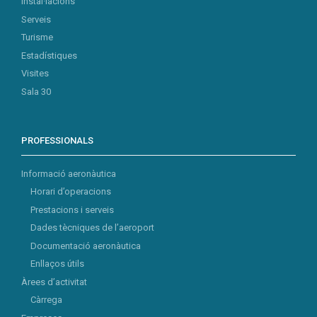
Instal·lacions
Serveis
Turisme
Estadístiques
Visites
Sala 30
PROFESSIONALS
Informació aeronàutica
Horari d’operacions
Prestacions i serveis
Dades tècniques de l’aeroport
Documentació aeronàutica
Enllaços útils
Àrees d’activitat
Càrrega