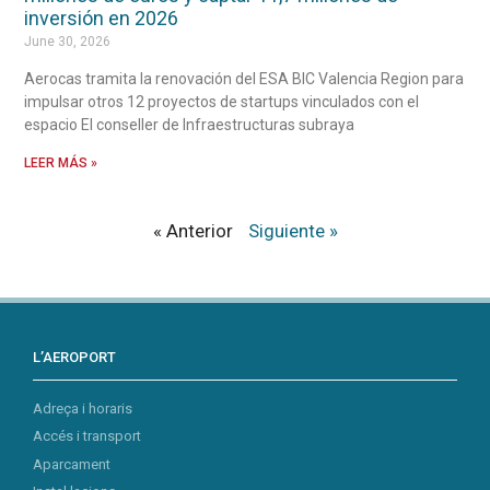
inversión en 2026
June 30, 2026
Aerocas tramita la renovación del ESA BIC Valencia Region para
impulsar otros 12 proyectos de startups vinculados con el
espacio El conseller de Infraestructuras subraya
LEER MÁS »
« Anterior
Siguiente »
L’AEROPORT
Adreça i horaris
Accés i transport
Aparcament