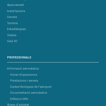
Aparcament
Instal·lacions
Serveis
Turisme
Estadístiques
Visites
Sala 30
PROFESSIONALS
Informació aeronàutica
Horari d’operacions
Prestacions i serveis
Dades tècniques de l’aeroport
Documentació aeronàutica
Enllaços útils
Àrees d’activitat