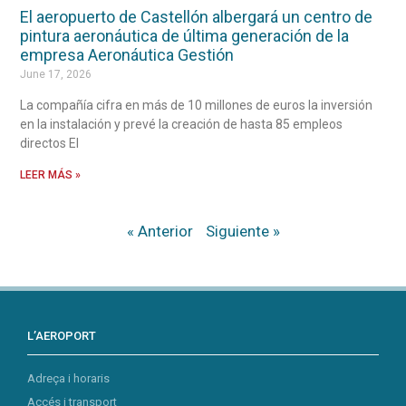
El aeropuerto de Castellón albergará un centro de
pintura aeronáutica de última generación de la
empresa Aeronáutica Gestión
June 17, 2026
La compañía cifra en más de 10 millones de euros la inversión
en la instalación y prevé la creación de hasta 85 empleos
directos El
LEER MÁS »
« Anterior
Siguiente »
L’AEROPORT
Adreça i horaris
Accés i transport