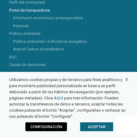
Perfil del contractant
Portal de transparència
Informació econòmica i pressupostària
Personal
Política ambiental
Política ambiental i d’eficiència energètica
Airport Carbon Accreditation
RSC
Canals de denúncies
Intern
X
Utilizamos cookies propias y de terceros para fines analíticos y
Extern
para mostrarte publicidad personalizada en base a un perfil
elaborado a partir de tus hábitos de navegación (por ejemplo,
páginas visitadas). Clica
AQUÍ
para más información. Puedes
autorizar la transferencia de datos a terceros, aceptar todas las
cookies pulsando el botón “Aceptar”, configurarlas o rechazar su
uso pulsando el botón “Configurar”.
© 2026 Aeropuerto de Castellón
CONFIGURACIÓN
ACEPTAR