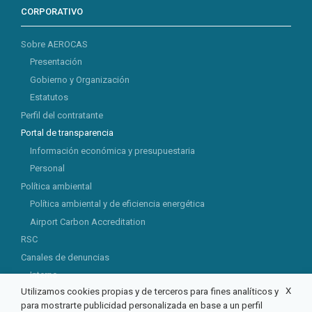
CORPORATIVO
Sobre AEROCAS
Presentación
Gobierno y Organización
Estatutos
Perfil del contratante
Portal de transparencia
Información económica y presupuestaria
Personal
Política ambiental
Política ambiental y de eficiencia energética
Airport Carbon Accreditation
RSC
Canales de denuncias
Interno
X
Utilizamos cookies propias y de terceros para fines analíticos y
Externo
para mostrarte publicidad personalizada en base a un perfil