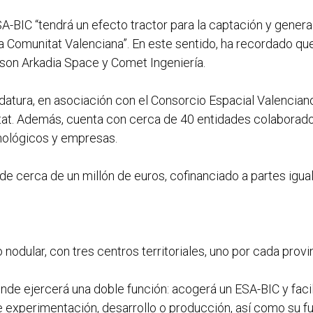
A-BIC “tendrá un efecto tractor para la captación y generac
a Comunitat Valenciana”. En este sentido, ha recordado qu
son Arkadia Space y Comet Ingeniería.
datura, en asociación con el Consorcio Espacial Valenciano
litat. Además, cuenta con cerca de 40 entidades colaborad
cnológicos y empresas.
e cerca de un millón de euros, cofinanciado a partes iguale
odular, con tres centros territoriales, uno por cada provi
onde ejercerá una doble función: acogerá un ESA-BIC y facil
e experimentación, desarrollo o producción, así como su fu