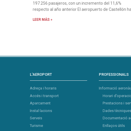
197.256 pasajeros, con un incremento del 11,6%
respecto al año anterior El aeropuerto de Castellón h
LEER MÁS »
L’AEROPORT
PROFESSIONALS
Adreça i horaris
Informació aeronàu
Accés i transport
Horari d’operaci
Aparcament
Prestacions i ser
Instal·lacions
Dades tècniques 
Serveis
Documentació a
Turisme
Enllaços útils