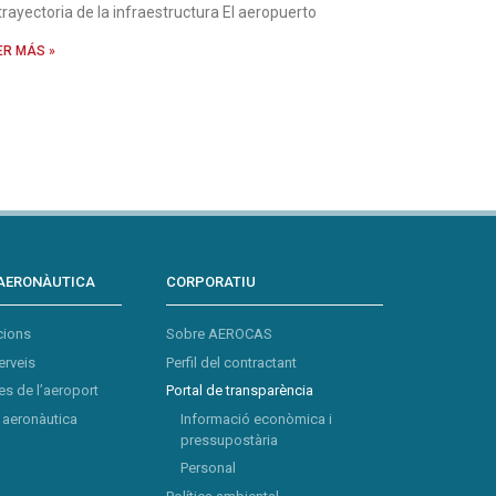
 trayectoria de la infraestructura El aeropuerto
ER MÁS »
AERONÀUTICA
CORPORATIU
cions
Sobre AEROCAS
erveis
Perfil del contractant
s de l’aeroport
Portal de transparència
aeronàutica
Informació econòmica i
pressupostària
Personal