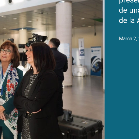
prese
de un
de la
March 2,