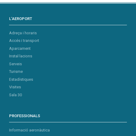
L’AEROPORT
Adreça i horaris
Accés i transport
Aparcament
Instal·lacions
Serveis
Turisme
Estadístiques
Visites
Sala 30
PROFESSIONALS
Informació aeronàutica