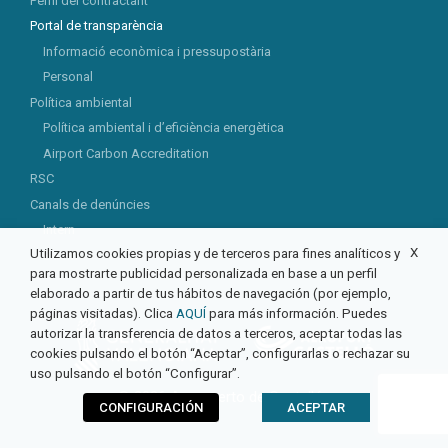
Perfil del contractant
Portal de transparència
Informació econòmica i pressupostària
Personal
Política ambiental
Política ambiental i d’eficiència energètica
Airport Carbon Accreditation
RSC
Canals de denúncies
Intern
X
Utilizamos cookies propias y de terceros para fines analíticos y
Extern
para mostrarte publicidad personalizada en base a un perfil
elaborado a partir de tus hábitos de navegación (por ejemplo,
páginas visitadas). Clica
AQUÍ
para más información. Puedes
autorizar la transferencia de datos a terceros, aceptar todas las
cookies pulsando el botón “Aceptar”, configurarlas o rechazar su
uso pulsando el botón “Configurar”.
© 2026 Aeropuerto de Castellón
CONFIGURACIÓN
ACEPTAR