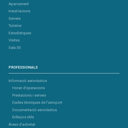
Aparcament
Instal·lacions
Serveis
Turisme
Estadístiques
Visites
Sala 30
PROFESSIONALS
Informació aeronàutica
Horari d’operacions
Prestacions i serveis
Dades tècniques de l’aeroport
Documentació aeronàutica
Enllaços útils
Àrees d’activitat