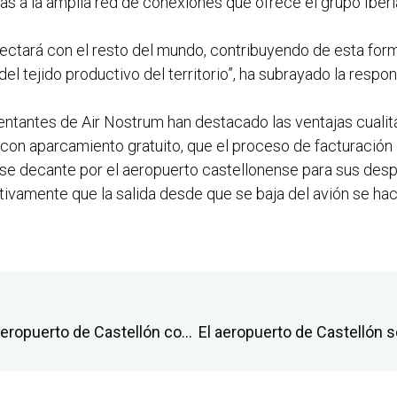
ias a la amplia red de conexiones que ofrece el grupo Iberi
nectará con el resto del mundo, contribuyendo de esta forma
 del tejido productivo del territorio”, ha subrayado la resp
entantes de Air Nostrum han destacado las ventajas cualita
con aparcamiento gratuito, que el proceso de facturación 
 se decante por el aeropuerto castellonense para sus des
tivamente que la salida desde que se baja del avión se ha
La Generalitat mejora el acceso al Aeropuerto de Castellón con la puesta en servicio a partir de noviembre de una lanzadera desde la estación de Torreblanca