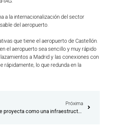
a-IAG.
 a la internacionalización del sector
onsable del aeropuerto.
tivas que tiene el aeropuerto de Castellón.
en el aeropuerto sea sencillo y muy rápido
plazamientos a Madrid y las conexiones con
ce rápidamente, lo que redunda en la
Próxima
El aeropuerto de Castellón se proyecta como una infraestructura estratégica para la implantación de proyectos empresariales del sector aeroespacial