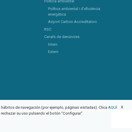
Política ambiental
Política ambiental i d’eficiència
energètica
Airport Carbon Accreditation
RSC
Canals de denúncies
Intern
Extern
X
us hábitos de navegación (por ejemplo, páginas visitadas). Clica
AQUÍ
o rechazar su uso pulsando el botón “Configurar”.