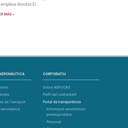
 empleos directos El
ER MÁS »
AERONÀUTICA
CORPORATIU
cions
Sobre AEROCAS
erveis
Perfil del contractant
s de l’aeroport
Portal de transparència
aeronàutica
Informació econòmica i
pressupostària
Personal