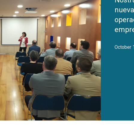
Nostr
nueva
opera
empre
October 