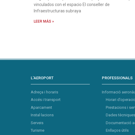
vinculados con el espacio El conseller de
Infraestructuras subraya
LEER MÁS »
L’AEROPORT
PROFESSIONALS
Adreça i horaris
Informació aeronàu
Accés i transport
Horari d’operaci
Aparcament
Prestacions i ser
Instal·lacions
Dades tècniques 
Serveis
Documentació a
Turisme
Enllaços útils