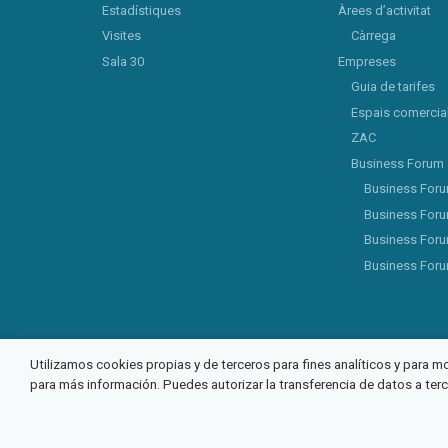
Estadístiques
Àrees d’activitat
Visites
Càrrega
Sala 30
Empreses
Guia de tarifes
Espais comercia
ZAC
Business Forum
Business For
Business For
Business For
Business For
Utilizamos cookies propias y de terceros para fines analíticos y para m
para más información. Puedes autorizar la transferencia de datos a ter