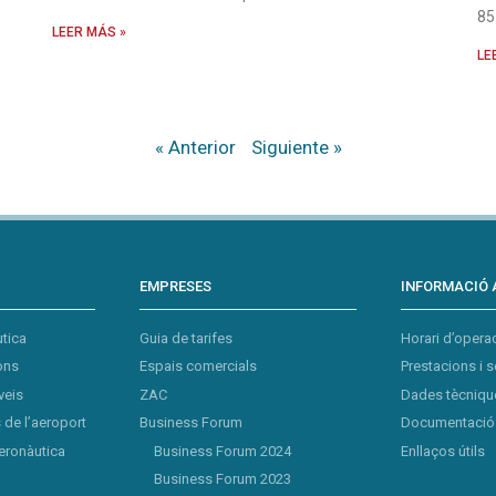
85
LEER MÁS »
LE
« Anterior
Siguiente »
EMPRESES
INFORMACIÓ 
tica
Guia de tarifes
Horari d’opera
ons
Espais comercials
Prestacions i s
veis
ZAC
Dades tècnique
de l’aeroport
Business Forum
Documentació 
eronàutica
Business Forum 2024
Enllaços útils
Business Forum 2023