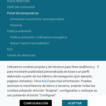
Sobre AEROCAS
Perfil del contractant
Portal de transparència
Informació econòmica i pressupostària
Personal
Política ambiental
Política ambiental i d’eficiència energètica
Airport Carbon Accreditation
RSC
Canals de denúncies
Intern
X
Utilizamos cookies propias y de terceros para fines analíticos y
Extern
para mostrarte publicidad personalizada en base a un perfil
elaborado a partir de tus hábitos de navegación (por ejemplo,
páginas visitadas). Clica
AQUÍ
para más información. Puedes
autorizar la transferencia de datos a terceros, aceptar todas las
cookies pulsando el botón “Aceptar”, configurarlas o rechazar su
uso pulsando el botón “Configurar”.
© 2026 Aeropuerto de Castellón
CONFIGURACIÓN
ACEPTAR