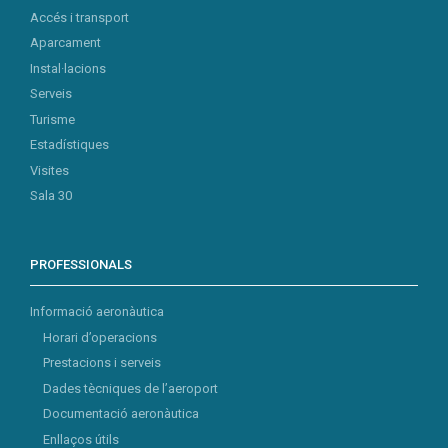
Accés i transport
Aparcament
Instal·lacions
Serveis
Turisme
Estadístiques
Visites
Sala 30
PROFESSIONALS
Informació aeronàutica
Horari d’operacions
Prestacions i serveis
Dades tècniques de l’aeroport
Documentació aeronàutica
Enllaços útils