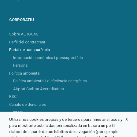
CORPORATIU
Sobre AEROCAS
Perfil del contractant
Portal de transparència
Informació econòmica i pressupostària
Personal
Política ambiental
Política ambiental i d’eficiència energètica
Airport Carbon Accreditation
RSC
Canals de denúncies
Intern
X
Utilizamos cookies propias y de terceros para fines analíticos y
Extern
para mostrarte publicidad personalizada en base a un perfil
elaborado a partir de tus hábitos de navegación (por ejemplo,