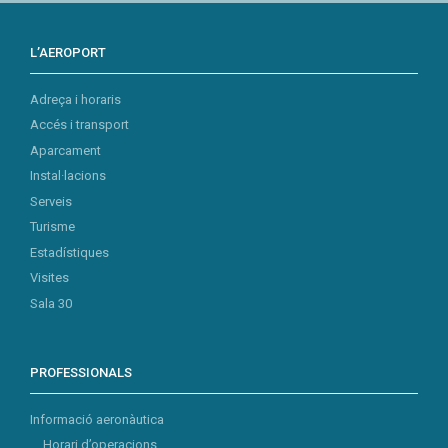
L’AEROPORT
Adreça i horaris
Accés i transport
Aparcament
Instal·lacions
Serveis
Turisme
Estadístiques
Visites
Sala 30
PROFESSIONALS
Informació aeronàutica
Horari d’operacions