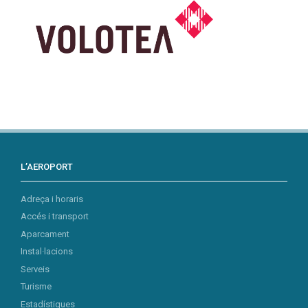
L’AEROPORT
Adreça i horaris
Accés i transport
Aparcament
Instal·lacions
Serveis
Turisme
Estadístiques