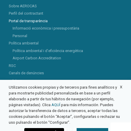
Sobre AEROCAS
Perfil del contractant
Portal de transparència
Informació econòmica i pressupostària
Personal
Política ambiental
Política ambiental i d’eficiència energètica
Airport Carbon Accreditation
RSC
Canals de denúncies
Intern
X
Utilizamos cookies propias y de terceros para fines analíticos y
Extern
para mostrarte publicidad personalizada en base a un perfil
elaborado a partir de tus hábitos de navegación (por ejemplo,
páginas visitadas). Clica
AQUÍ
para más información. Puedes
autorizar la transferencia de datos a terceros, aceptar todas las
cookies pulsando el botón “Aceptar”, configurarlas o rechazar su
uso pulsando el botón “Configurar”.
© 2026 Aeropuerto de Castellón