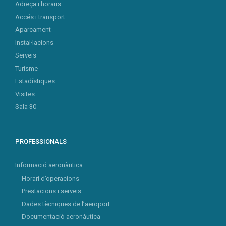
Adreça i horaris
Accés i transport
Aparcament
Instal·lacions
Serveis
Turisme
Estadístiques
Visites
Sala 30
PROFESSIONALS
Informació aeronàutica
Horari d’operacions
Prestacions i serveis
Dades tècniques de l’aeroport
Documentació aeronàutica