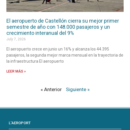
El aeropuerto de Castellón cierra su mejor primer
semestre de año con 148.000 pasajeros y un
crecimiento interanual del 9%
July 7, 2026
El aeropuerto crece en junio un 16% y alcanza los 44.395
pasajeros, la segunda mejor marca mensual en la trayectoria de
la infraestructura El aeropuerto
LEER MÁS »
« Anterior
Siguiente »
L’AEROPORT