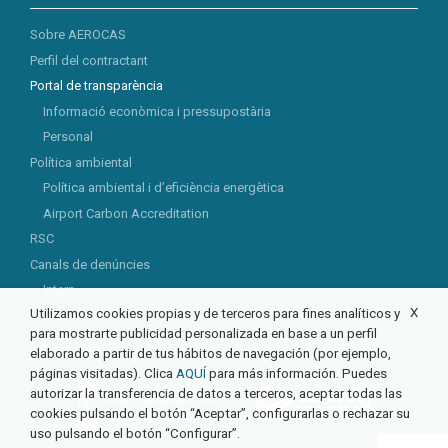
Sobre AEROCAS
Perfil del contractant
Portal de transparència
Informació econòmica i pressupostària
Personal
Política ambiental
Política ambiental i d’eficiència energètica
Airport Carbon Accreditation
RSC
Canals de denúncies
Intern
X
Utilizamos cookies propias y de terceros para fines analíticos y
Extern
para mostrarte publicidad personalizada en base a un perfil
elaborado a partir de tus hábitos de navegación (por ejemplo,
páginas visitadas). Clica
AQUÍ
para más información. Puedes
autorizar la transferencia de datos a terceros, aceptar todas las
cookies pulsando el botón “Aceptar”, configurarlas o rechazar su
uso pulsando el botón “Configurar”.