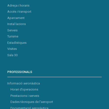
Adreça i horaris
Accés i transport
Aparcament
Instal·lacions
Serveis
Turisme
Estadístiques
Visites
Sala 30
PROFESSIONALS
Informació aeronàutica
Horari d’operacions
Prestacions i serveis
Dades tècniques de l’aeroport
Documentació aeronàutica