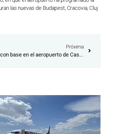
guran las nuevas de Budapest, Cracovia, Cluj
Próxima
Las empresas aeronáuticas con base en el aeropuerto de Castellón intensifican su actividad durante la temporada de invierno