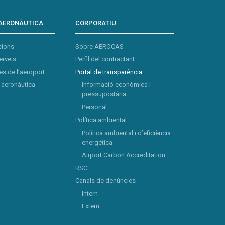
AERONÀUTICA
CORPORATIU
cions
Sobre AEROCAS
erveis
Perfil del contractant
s de l’aeroport
Portal de transparència
aeronàutica
Informació econòmica i
pressupostària
Personal
Política ambiental
Política ambiental i d’eficiència
energètica
Airport Carbon Accreditation
RSC
Canals de denúncies
Intern
Extern