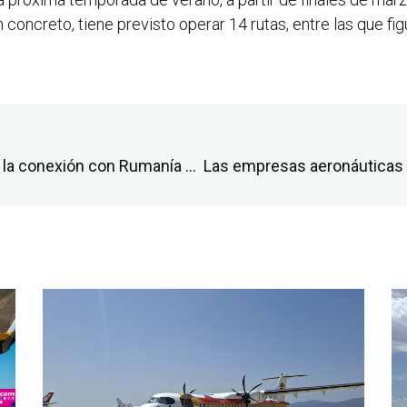
 concreto, tiene previsto operar 14 rutas, entre las que fi
El aeropuerto de Castellón refuerza la conexión con Rumanía con una nueva ruta a Cluj para 2025 y garantiza la continuidad de la de Bucarest