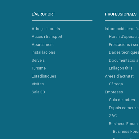
L’AEROPORT
PROFESSIONALS
Adreça i horaris
Informació aeronàu
Accés i transport
Horari d’operaci
Aparcament
Prestacions i ser
Instal·lacions
Dades tècniques 
Serveis
Documentació a
Turisme
Enllaços útils
Estadístiques
Àrees d’activitat
Visites
Càrrega
Sala 30
Empreses
Guia de tarifes
Espais comercia
ZAC
Business Forum
Business For