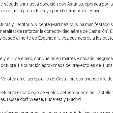
te sábado una nueva conexión con Asturias, operada por la
 regresará a partir de mayo para la temporada estival.
turas y Territorio, Vicente Martínez Mus, ha manifestado 
eneralitat de reforzar la conectividad aérea de Castellón”. 
stas desde el norte de España, a la vez que acerca a los ca
e y el 4 de enero, con vuelos en martes y sábado. Regresar
e octubre. La duración aproximada del trayecto es de 1 una
 Volotea en el aeropuerto de Castellón, sumándose a la de 
refuerza el catálogo de vuelos del aeropuerto de Castellón
las, Düsseldorf Weeze, Bucarest y Madrid.
a próxima temporada de verano, a partir de finales de mar