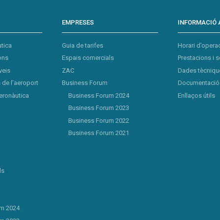
EMPRESES
INFORMACIÓ 
tica
Guia de tarifes
Horari d’opera
ons
Espais comercials
Prestacions i s
veis
ZAC
Dades tècnique
de l’aeroport
Business Forum
Documentació 
eronàutica
Business Forum 2024
Enllaços útils
Business Forum 2023
Business Forum 2022
Business Forum 2021
ls
um 2024