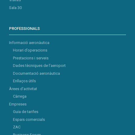
Sala 30
PROFESSIONALS
Informació aeronàutica
Horari d’operacions
Prestacions i serveis
Dades tècniques de l’aeroport
Documentació aeronàutica
Enllaços útils
Àrees d’activitat
Càrrega
Empreses
Guia de tarifes
Espais comercials
ZAC
Business Forum