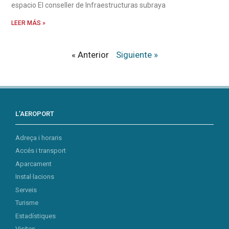
espacio El conseller de Infraestructuras subraya
LEER MÁS »
« Anterior
Siguiente »
L’AEROPORT
Adreça i horaris
Accés i transport
Aparcament
Instal·lacions
Serveis
Turisme
Estadístiques
Visites