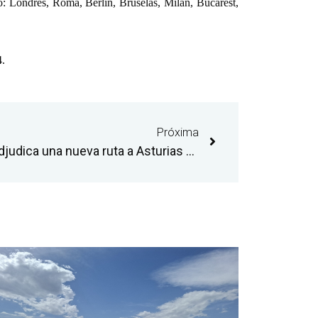
ho: Londres, Roma, Berlín, Bruselas, Milán, Bucarest,
4.
Próxima
El aeropuerto de Castellón adjudica una nueva ruta a Asturias con fecha de inicio el 21 de diciembre y dos frecuencias semanales