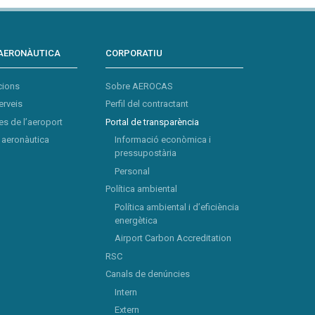
AERONÀUTICA
CORPORATIU
cions
Sobre AEROCAS
erveis
Perfil del contractant
s de l’aeroport
Portal de transparència
aeronàutica
Informació econòmica i
pressupostària
Personal
Política ambiental
Política ambiental i d’eficiència
energètica
Airport Carbon Accreditation
RSC
Canals de denúncies
Intern
Extern