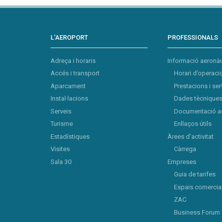
L’AEROPORT
PROFESSIONALS
Adreça i horaris
Informació aeronàu
Accés i transport
Horari d’operaci
Aparcament
Prestacions i ser
Instal·lacions
Dades tècniques 
Serveis
Documentació a
Turisme
Enllaços útils
Estadístiques
Àrees d’activitat
Visites
Càrrega
Sala 30
Empreses
Guia de tarifes
Espais comercia
ZAC
Business Forum