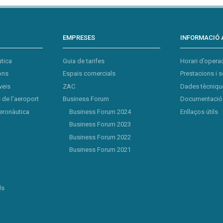
EMPRESES
INFORMACIÓ 
tica
Guia de tarifes
Horari d’opera
ons
Espais comercials
Prestacions i s
veis
ZAC
Dades tècnique
de l’aeroport
Business Forum
Documentació 
eronàutica
Business Forum 2024
Enllaços útils
Business Forum 2023
Business Forum 2022
Business Forum 2021
ls