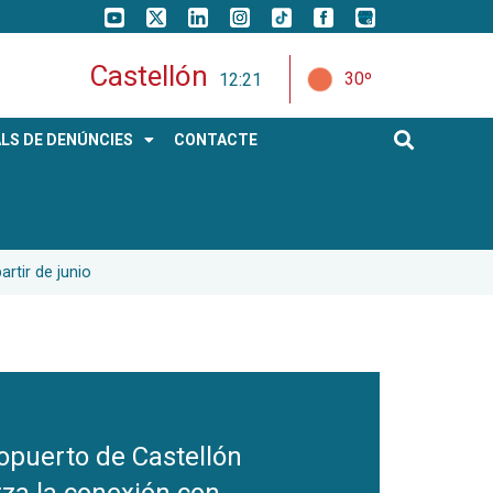
Castellón
30º
12:21
LS DE DENÚNCIES
CONTACTE
rtir de junio
ropuerto de Castellón