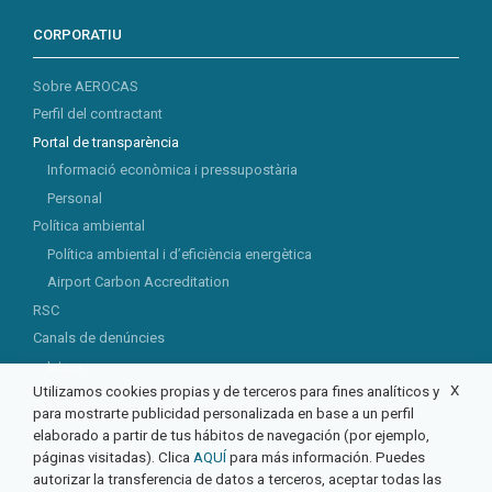
CORPORATIU
Sobre AEROCAS
Perfil del contractant
Portal de transparència
Informació econòmica i pressupostària
Personal
Política ambiental
Política ambiental i d’eficiència energètica
Airport Carbon Accreditation
RSC
Canals de denúncies
Intern
X
Utilizamos cookies propias y de terceros para fines analíticos y
Extern
para mostrarte publicidad personalizada en base a un perfil
elaborado a partir de tus hábitos de navegación (por ejemplo,
páginas visitadas). Clica
AQUÍ
para más información. Puedes
autorizar la transferencia de datos a terceros, aceptar todas las