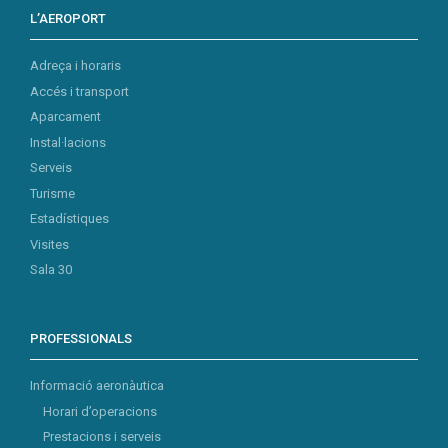
L’AEROPORT
Adreça i horaris
Accés i transport
Aparcament
Instal·lacions
Serveis
Turisme
Estadístiques
Visites
Sala 30
PROFESSIONALS
Informació aeronàutica
Horari d’operacions
Prestacions i serveis