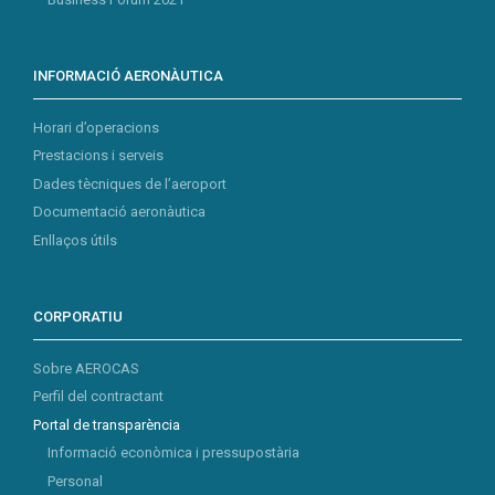
INFORMACIÓ AERONÀUTICA
Horari d’operacions
Prestacions i serveis
Dades tècniques de l’aeroport
Documentació aeronàutica
Enllaços útils
CORPORATIU
Sobre AEROCAS
Perfil del contractant
Portal de transparència
Informació econòmica i pressupostària
Personal