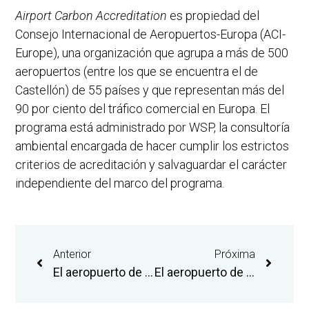
Airport Carbon Accreditation
es propiedad del
Consejo Internacional de Aeropuertos-Europa (ACI-
Europe), una organización que agrupa a más de 500
aeropuertos (entre los que se encuentra el de
Castellón) de 55 países y que representan más del
90 por ciento del tráfico comercial en Europa. El
programa está administrado por WSP, la consultoría
ambiental encargada de hacer cumplir los estrictos
criterios de acreditación y salvaguardar el carácter
independiente del marco del programa.
Anterior
Próxima
El aeropuerto de Castellón acogerá una operativa chárter para desplazar a cerca de mil representantes del sector cerámico a la feria Cersaie de Bolonia
El aeropuerto de Castellón adjudica tres nuevas rutas a Budapest, Cracovia y Palma de Mallorca para 2025 y la prolongación de la de Madrid durante tres años