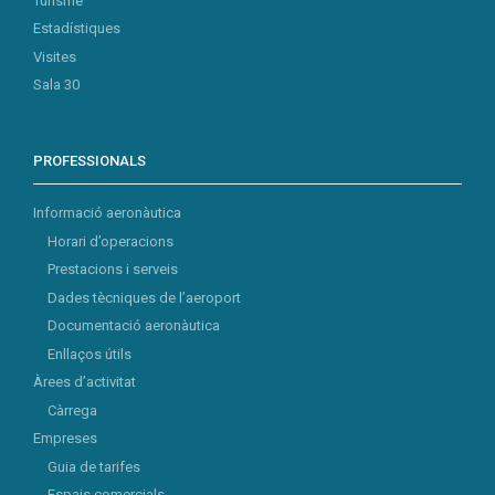
Turisme
Estadístiques
Visites
Sala 30
PROFESSIONALS
Informació aeronàutica
Horari d’operacions
Prestacions i serveis
Dades tècniques de l’aeroport
Documentació aeronàutica
Enllaços útils
Àrees d’activitat
Càrrega
Empreses
Guia de tarifes
Espais comercials