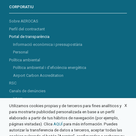
CORPORATIU
Sobre AEROCAS
Perfil del contractant
Portal de transparència
Informació econòmica i pressupostària
Personal
Política ambiental
Política ambiental i d’eficiència energètica
Airport Carbon Accreditation
RSC
Canals de denúncies
Intern
X
Utilizamos cookies propias y de terceros para fines analíticos y
Extern
para mostrarte publicidad personalizada en base a un perfil
elaborado a partir de tus hábitos de navegación (por ejemplo,
páginas visitadas). Clica
AQUÍ
para más información. Puedes
autorizar la transferencia de datos a terceros, aceptar todas las