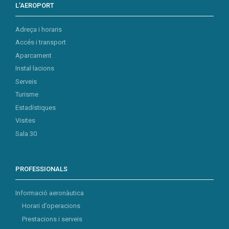
L’AEROPORT
Adreça i horaris
Accés i transport
Aparcament
Instal·lacions
Serveis
Turisme
Estadístiques
Visites
Sala 30
PROFESSIONALS
Informació aeronàutica
Horari d’operacions
Prestacions i serveis