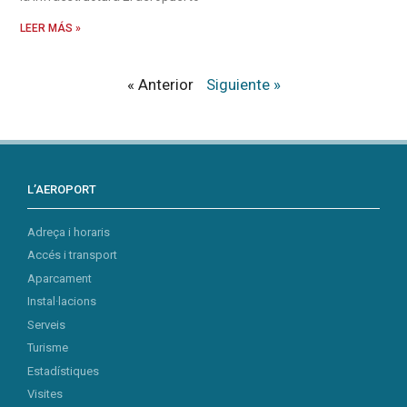
LEER MÁS »
« Anterior
Siguiente »
L’AEROPORT
Adreça i horaris
Accés i transport
Aparcament
Instal·lacions
Serveis
Turisme
Estadístiques
Visites