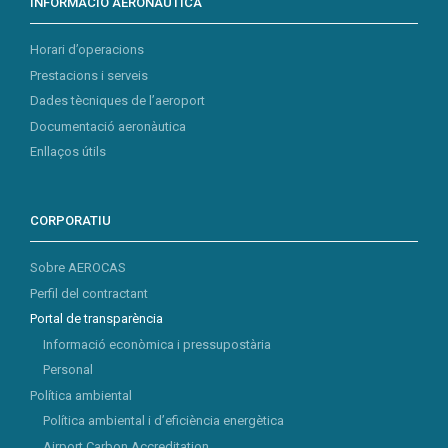
INFORMACIÓ AERONÀUTICA
Horari d’operacions
Prestacions i serveis
Dades tècniques de l’aeroport
Documentació aeronàutica
Enllaços útils
CORPORATIU
Sobre AEROCAS
Perfil del contractant
Portal de transparència
Informació econòmica i pressupostària
Personal
Política ambiental
Política ambiental i d’eficiència energètica
Airport Carbon Accreditation