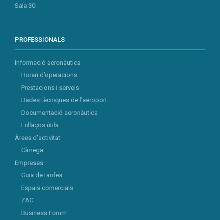
Sala 30
PROFESSIONALS
Informació aeronàutica
Horari d’operacions
Prestacions i serveis
Dades tècniques de l’aeroport
Documentació aeronàutica
Enllaços útils
Àrees d’activitat
Càrrega
Empreses
Guia de tarifes
Espais comercials
ZAC
Business Forum