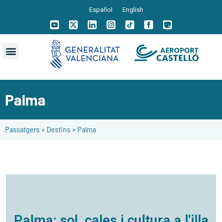
Español
English
Palma
Passatgers
»
Destins
»
Palma
Palma: sol, cales i cultura a l'illa