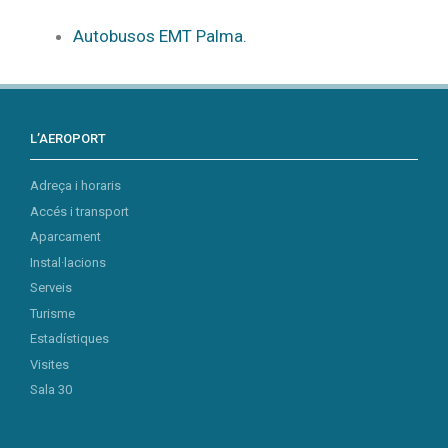
Autobusos EMT Palma.
L’AEROPORT
Adreça i horaris
Accés i transport
Aparcament
Instal·lacions
Serveis
Turisme
Estadístiques
Visites
Sala 30