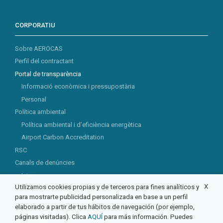
CORPORATIU
Sobre AEROCAS
Perfil del contractant
Portal de transparència
Informació econòmica i pressupostària
Personal
Política ambiental
Política ambiental i d’eficiència energètica
Airport Carbon Accreditation
RSC
Canals de denúncies
Intern
X
Utilizamos cookies propias y de terceros para fines analíticos y
Extern
para mostrarte publicidad personalizada en base a un perfil
elaborado a partir de tus hábitos de navegación (por ejemplo,
páginas visitadas). Clica
AQUÍ
para más información. Puedes