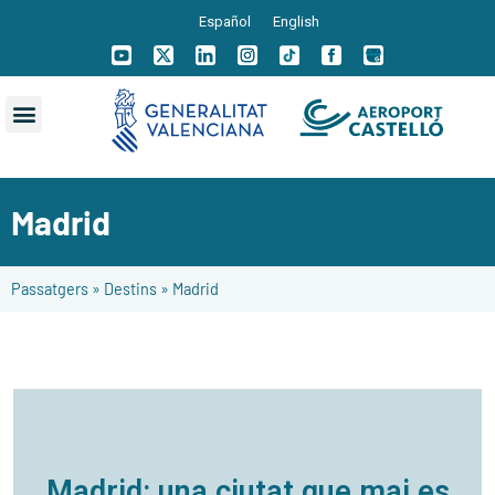
Español
English
Madrid
Passatgers
»
Destins
»
Madrid
Madrid: una ciutat que mai es