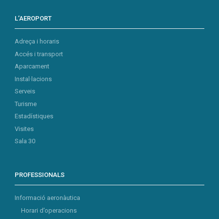
L’AEROPORT
Adreça i horaris
Accés i transport
Aparcament
Instal·lacions
Serveis
Turisme
Estadístiques
Visites
Sala 30
PROFESSIONALS
Informació aeronàutica
Horari d’operacions