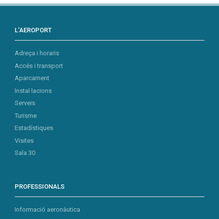
L’AEROPORT
Adreça i horaris
Accés i transport
Aparcament
Instal·lacions
Serveis
Turisme
Estadístiques
Visites
Sala 30
PROFESSIONALS
Informació aeronàutica