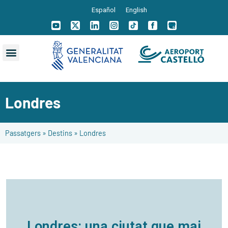
Español
English
Londres
Passatgers
»
Destins
»
Londres
Londres: una ciutat que mai