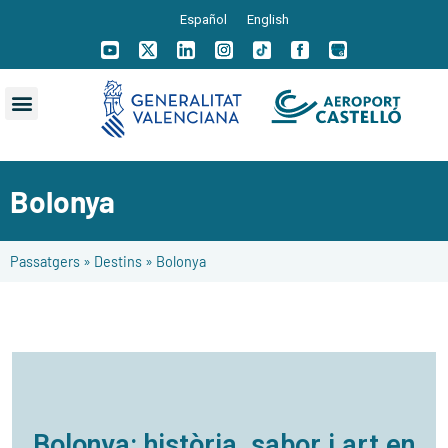
Español
English
Bolonya
Passatgers
»
Destins
»
Bolonya
Bolonya: història, sabor i art en