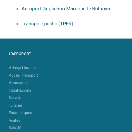
Aeroport Guglielmo Marconi de Bolonya.
Transport públic (TPER).
L’AEROPORT
Adreça i horaris
Accés i transport
Aparcament
Instal·lacions
Serveis
Turisme
Estadístiques
Visites
Sala 30