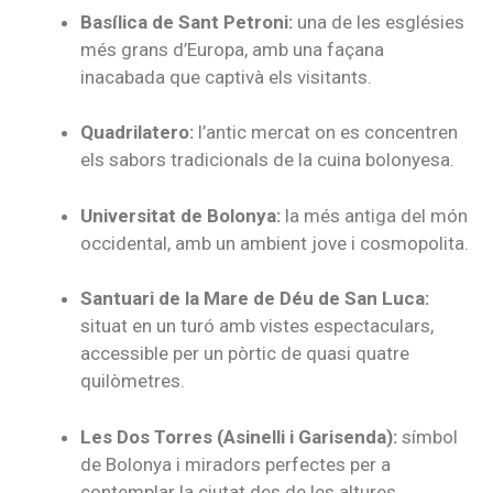
Basílica de Sant Petroni:
una de les esglésies
més grans d’Europa, amb una façana
inacabada que captivà els visitants.
Quadrilatero:
l’antic mercat on es concentren
els sabors tradicionals de la cuina bolonyesa.
Universitat de Bolonya:
la més antiga del món
occidental, amb un ambient jove i cosmopolita.
Santuari de la Mare de Déu de San Luca:
situat en un turó amb vistes espectaculars,
accessible per un pòrtic de quasi quatre
quilòmetres.
Les Dos Torres (Asinelli i Garisenda):
símbol
de Bolonya i miradors perfectes per a
contemplar la ciutat des de les altures.