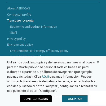
About AEROCAS
Contractor profile
Transparency portal
Economic and budget information
Staff
Privacy policy
Environment policy
Environmental and energy efficiency policy
Airport Carbon Accreditation
X
Utilizamos cookies propias y de terceros para fines analíticos y
CSR
para mostrarte publicidad personalizada en base a un perfil
elaborado a partir de tus hábitos de navegación (por ejemplo,
páginas visitadas). Clica
AQUÍ
para más información. Puedes
autorizar la transferencia de datos a terceros, aceptar todas las
cookies pulsando el botón “Aceptar”, configurarlas o rechazar su
uso pulsando el botón “Configurar”.
© 2026 Aeropuerto de Castellón
CONFIGURACIÓN
ACEPTAR