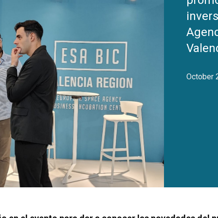
promo
invers
Agenc
Valen
October 