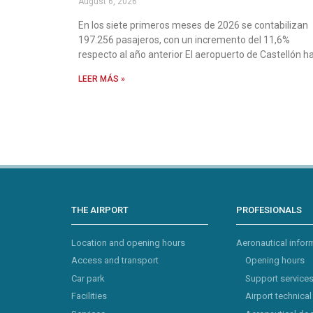
August 6, 2026
En los siete primeros meses de 2026 se contabilizan
197.256 pasajeros, con un incremento del 11,6%
respecto al año anterior El aeropuerto de Castellón h
LEER MÁS »
THE AIRPORT
PROFESIONALS
Location and opening hours
Aeronautical infor
Access and transport
Opening hours
Car park
Support service
Facilities
Airport technical