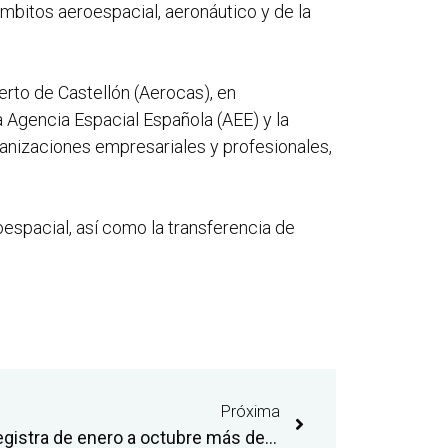
bitos aeroespacial, aeronáutico y de la
erto de Castellón (Aerocas), en
 Agencia Espacial Española (AEE) y la
anizaciones empresariales y profesionales,
espacial, así como la transferencia de
Próxima
El aeropuerto de Castellón registra de enero a octubre más de 290.000 pasajeros y bate su récord anual dos meses antes de completar el año