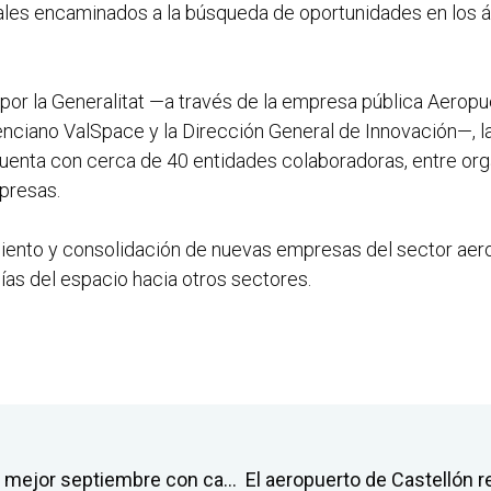
les encaminados a la búsqueda de oportunidades en los ám
por la Generalitat —a través de la empresa pública Aeropu
enciano ValSpace y la Dirección General de Innovación—, la
uenta con cerca de 40 entidades colaboradoras, entre org
mpresas.
miento y consolidación de nuevas empresas del sector aero
ías del espacio hacia otros sectores.
El aeropuerto de Castellón cierra su mejor septiembre con casi 40.000 pasajeros y un crecimiento interanual del 28%