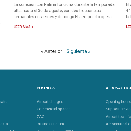
La conexión con Palma funciona durante la temporada
El
alta, hasta el 30 de agosto, con dos frecuencias
44
semanales en viernes y domingo El aeropuerto opera
la
a
LEER MÁS »
LE
« Anterior
Siguiente »
BUSINESS
AERONAUTICA
mation
Airport charges
Opening hours
Commercial spaces
Support servic
s
ZAC
Airport technic
 data
Business Forum
Aeronautical 