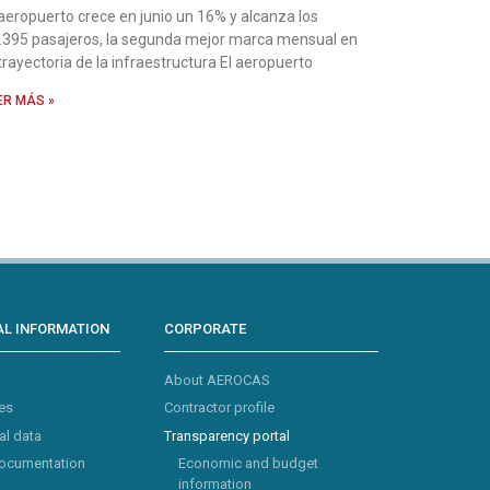
 aeropuerto crece en junio un 16% y alcanza los
.395 pasajeros, la segunda mejor marca mensual en
 trayectoria de la infraestructura El aeropuerto
ER MÁS »
L INFORMATION
CORPORATE
About AEROCAS
es
Contractor profile
al data
Transparency portal
documentation
Economic and budget
information