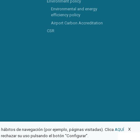
Environment policy
Environmental and energy
efficiency policy
Airport Carbon Accreditation
CSR
X
us hábitos de navegación (por ejemplo, páginas visitadas). Clica
AQUÍ
o rechazar su uso pulsando el botón “Configurar”.