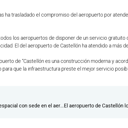
ocas ha trasladado el compromiso del aeropuerto por atend
todos los aeropuertos de disponer de un servicio gratuito 
cidad. El del aeropuerto de Castellón ha atendido a más d
ropuerto de “Castellón es una construcción moderna y acord
para que la infraestructura preste el mejor servicio posib
Las ‘startups’ de la incubadora aeroespacial con sede en el aeropuerto de Castellón aumentan un 56% su facturación y sextuplican la captación de inversión