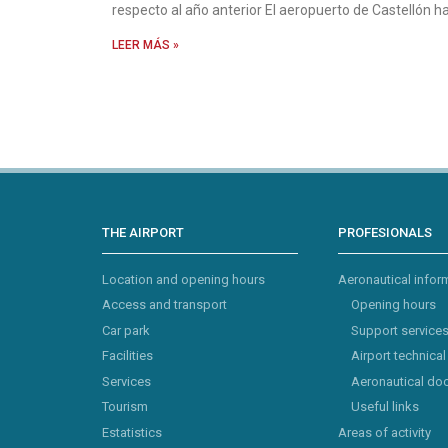
respecto al año anterior El aeropuerto de Castellón h
LEER MÁS »
THE AIRPORT
PROFESIONALS
Location and opening hours
Aeronautical infor
Access and transport
Opening hours
Car park
Support service
Facilities
Airport technical
Services
Aeronautical do
Tourism
Useful links
Estatistics
Areas of activity