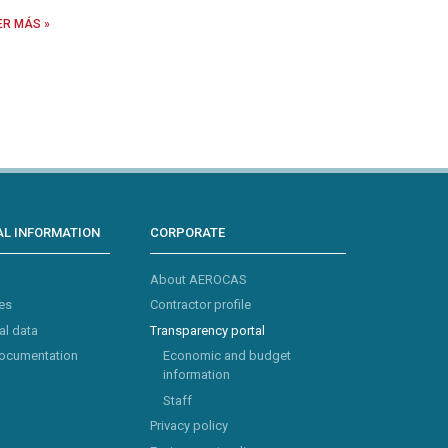
ER MÁS »
L INFORMATION
CORPORATE
About AEROCAS
es
Contractor profile
al data
Transparency portal
documentation
Economic and budget
information
Staff
Privacy policy