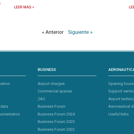
a
LEER MÁS »
LE
« Anterior
Siguiente »
BUSINESS
AERONAUTICA
mation
Airport charges
Opening hours
Commercial spaces
Support servic
s
ZAC
Airport technic
 data
Business Forum
Aeronautical 
cumentation
Business Forum 2024
Useful links
Business Forum 2023
Business Forum 2022